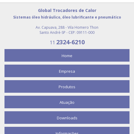
RESFRIADOR DE ÓLEO INDUSTRIAL
Global Trocadores de Calor
RESFRIADOR PARA ÓLEO HIDRÁULICO
Sistemas óleo hidráulico, óleo lubrificante e pneumático
COMPRAR VASO DE PRESSÃO
Av. Capuava, 288 - Vila Homero Thon
Santo André-SP - CEP: 09111-000
EMPRESA DE VASOS DE PRESSÃO
2324-6210
11
RESERVATÓRIO AR COMPRIMIDO PREÇO
RESFRIADOR DE AR COMPRIMIDO PREÇO
Home
TROCADOR DE CALOR COMPRAR
Empresa
Produtos
Atuação
Downloads
Informações