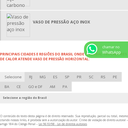
TROCADORES DE CALOR TUBULAR
VASO DE PRESSÃO VERTICAL
VASO DE PRESSÃO AÇO INOX
VASO DE PRESSÃO HORIZONTAL
TROCADOR DE CALOR MANUTENÇÃO
RESERVATÓRIO DE AR COMPRIMIDO VERTICAL
chamar no
RESERVATÓRIO DE AR COMPRIMIDO HORIZONTAL
WhatsApp
PRINCIPAIS CIDADES E REGIÕES DO BRASIL ONDE A GLOBAL TROCADORES
DE CALOR ATENDE VASO DE PRESSÃO HORIZONTAL:
VASO DE PRESSÃO AÇO CARBONO
VASO DE PRESSÃO AÇO INOX
Selecione
RJ
MG
ES
SP
PR
SC
RS
PE
TROCADOR DE CALOR CASCO E TUBO
MANUTENÇÃO DE TROCADORES DE CALOR CASCO TUBO
BA
CE
GO e DF
AM
PA
RESFRIADOR DE AR COMPRIMIDO COMPRAR
Selecione a região do Brasil
EMPRESAS FABRICANTES DE VASOS DE PRESSÃO
TROCADOR DE CALOR
O conteúdo do texto desta página é de direito reservado. Sua reprodução, parcial ou total, mesmo
citando nossos links, é proibida sem a autorização do autor. Crime de violação de direito autoral –
FABRICANTES DE TROCADORES DE CALOR
artigo 184 do Código Penal –
Lei 9610/98 - Lei de direitos autorais
.