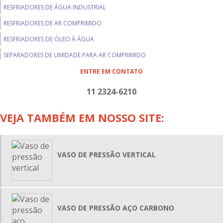
RESFRIADORES DE ÁGUA INDUSTRIAL
RESFRIADORES DE AR COMPRIMIDO
RESFRIADORES DE ÓLEO À ÁGUA
SEPARADORES DE UMIDADE PARA AR COMPRIMIDO
TROCADORES DE CALOR TIPO CASCO E TUBOS
ENTRE EM CONTATO
TROCADORES ALETADOS
11 2324-6210
VASOS DE PRESSÃO
VEJA TAMBÉM EM NOSSO SITE:
BALÕES SEPARADORES DE UMIDADE
LIMPEZA EM TROCADORES DE CALOR
PERMUTADORES DE CALOR CASCO E TUBO
VASO DE PRESSÃO VERTICAL
PERMUTADORES DE CALOR TUBULARES
TROCADOR DE CALOR INDUSTRIAL
TROCADOR DE CALOR PREÇO
VASO DE PRESSÃO AÇO CARBONO
TROCADOR DE CALOR TUBO DUPLO