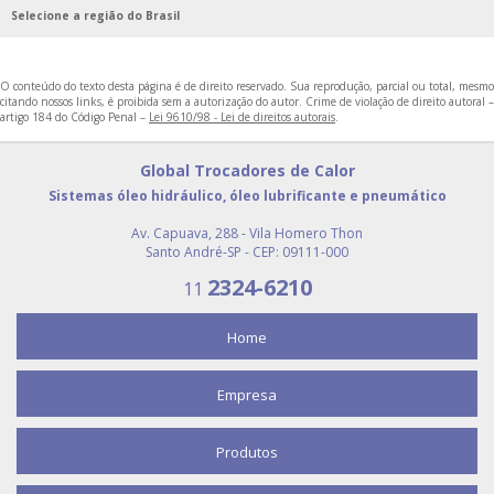
RESFRIADOR DE AR COMPRIMIDO COMPRAR
Selecione a região do Brasil
EMPRESAS FABRICANTES DE VASOS DE PRESSÃO
TROCADOR DE CALOR
O conteúdo do texto desta página é de direito reservado. Sua reprodução, parcial ou total, mesmo
citando nossos links, é proibida sem a autorização do autor. Crime de violação de direito autoral –
FABRICANTES DE TROCADORES DE CALOR
artigo 184 do Código Penal –
Lei 9610/98 - Lei de direitos autorais
.
RESFRIADOR DE ÓLEO INDUSTRIAL
Global Trocadores de Calor
RESFRIADOR PARA ÓLEO HIDRÁULICO
Sistemas óleo hidráulico, óleo lubrificante e pneumático
COMPRAR VASO DE PRESSÃO
Av. Capuava, 288 - Vila Homero Thon
Santo André-SP - CEP: 09111-000
EMPRESA DE VASOS DE PRESSÃO
2324-6210
11
RESERVATÓRIO AR COMPRIMIDO PREÇO
RESFRIADOR DE AR COMPRIMIDO PREÇO
Home
TROCADOR DE CALOR COMPRAR
Empresa
Produtos