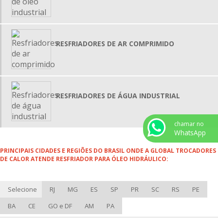
PERMUTADORES DE CALOR TUBULARES
TROCADOR DE CALOR INDUSTRIAL
TROCADOR DE CALOR PREÇO
RESFRIADORES DE AR COMPRIMIDO
TROCADOR DE CALOR TUBO DUPLO
TROCADORES DE CALOR TUBULAR
VASO DE PRESSÃO VERTICAL
RESFRIADORES DE ÁGUA INDUSTRIAL
VASO DE PRESSÃO HORIZONTAL
TROCADOR DE CALOR MANUTENÇÃO
chamar no
RESERVATÓRIO DE AR COMPRIMIDO VERTICAL
WhatsApp
RESERVATÓRIO DE AR COMPRIMIDO HORIZONTAL
PRINCIPAIS CIDADES E REGIÕES DO BRASIL ONDE A GLOBAL TROCADORES
DE CALOR ATENDE RESFRIADOR PARA ÓLEO HIDRÁULICO:
VASO DE PRESSÃO AÇO CARBONO
VASO DE PRESSÃO AÇO INOX
Selecione
RJ
MG
ES
SP
PR
SC
RS
PE
TROCADOR DE CALOR CASCO E TUBO
MANUTENÇÃO DE TROCADORES DE CALOR CASCO TUBO
BA
CE
GO e DF
AM
PA