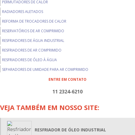
PERMUTADORES DE CALOR
RADIADORES ALETADOS
REFORMA DE TROCADORES DE CALOR
RESERVATÓRIOS DE AR COMPRIMIDO
RESFRIADORES DE ÁGUA INDUSTRIAL
RESFRIADORES DE AR COMPRIMIDO
RESFRIADORES DE ÓLEO À ÁGUA
SEPARADORES DE UMIDADE PARA AR COMPRIMIDO
TROCADORES DE CALOR TIPO CASCO E TUBOS
ENTRE EM CONTATO
TROCADORES ALETADOS
11 2324-6210
VASOS DE PRESSÃO
VEJA TAMBÉM EM NOSSO SITE:
BALÕES SEPARADORES DE UMIDADE
LIMPEZA EM TROCADORES DE CALOR
PERMUTADORES DE CALOR CASCO E TUBO
RESFRIADOR DE ÓLEO INDUSTRIAL