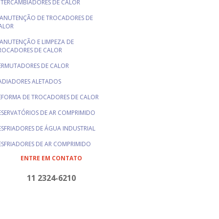
NTERCAMBIADORES DE CALOR
ANUTENÇÃO DE TROCADORES DE
ALOR
ANUTENÇÃO E LIMPEZA DE
ROCADORES DE CALOR
ERMUTADORES DE CALOR
ADIADORES ALETADOS
EFORMA DE TROCADORES DE CALOR
ESERVATÓRIOS DE AR COMPRIMIDO
ESFRIADORES DE ÁGUA INDUSTRIAL
ESFRIADORES DE AR COMPRIMIDO
ENTRE EM CONTATO
ESFRIADORES DE ÓLEO À ÁGUA
EPARADORES DE UMIDADE PARA AR
11 2324-6210
OMPRIMIDO
ROCADORES DE CALOR TIPO CASCO E
UBOS