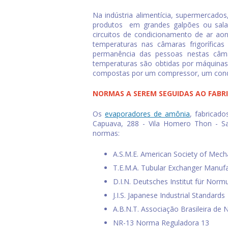
Na indústria alimentícia, supermercados
produtos em grandes galpões ou salas 
circuitos de condicionamento de ar ao
temperaturas nas câmaras frigoríficas
permanência das pessoas nestas câma
temperaturas são obtidas por máquinas f
compostas por um compressor, um cond
NORMAS A SEREM SEGUIDAS AO FABR
Os
evaporadores de amônia
, fabricad
Capuava, 288 - Vila Homero Thon - Sa
normas:
A.S.M.E. American Society of Mech
T.E.M.A. Tubular Exchanger Manuf
D.I.N. Deutsches Institut für Nor
J.I.S. Japanese Industrial Standards
A.B.N.T. Associação Brasileira de
NR-13 Norma Reguladora 13