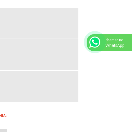
ERTICAL
ESERVATÓRIO DE AR COMPRIMIDO
ORIZONTAL
ASO DE PRESSÃO AÇO CARBONO
ASO DE PRESSÃO AÇO INOX
chamar no
WhatsApp
ROCADOR DE CALOR CASCO E TUBO
ANUTENÇÃO DE TROCADORES DE
ALOR CASCO TUBO
ESFRIADOR DE AR COMPRIMIDO
OMPRAR
MPRESAS FABRICANTES DE VASOS DE
RESSÃO
ROCADOR DE CALOR
ABRICANTES DE TROCADORES DE
ALOR
NIA:
ESFRIADOR DE ÓLEO INDUSTRIAL
ESFRIADOR PARA ÓLEO HIDRÁULICO