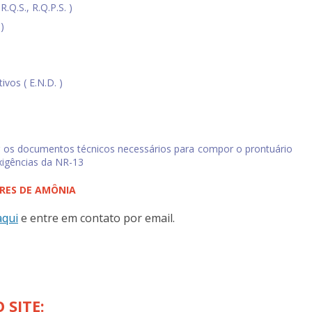
T
.Q.S., R.Q.P.S. )
)
V
B
L
ivos ( E.N.D. )
P
T
P
ar os documentos técnicos necessários para compor o prontuário
T
xigências da NR-13
T
RES DE AMÔNIA
T
aqui
e entre em contato por email.
T
V
V
T
 SITE:
R