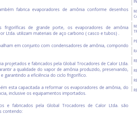
I
também fabrica
evaporadores de amônia
conforme desenhos
M
C
M
s frigoríficas de grande porte, os
evaporadores de amônia
T
or Ltda. utilizam materiais de aço carbono ( casco e tubos) .
P
balham em conjunto com condensadores de amônia, compondo
R
R
ia
projetados e fabricados pela Global Trocadores de Calor Ltda.
antir a qualidade do vapor de amônia produzido, preservando,
R
arantindo a eficiência do ciclo frigorífico.
R
bém esta capacitada a reformar os
evaporadores de amônia
, do
R
ncia, inclusive os equipamentos importados.
R
os e fabricados pela Global Trocadores de Calor Ltda. são
S
s contendo:
C
T
T