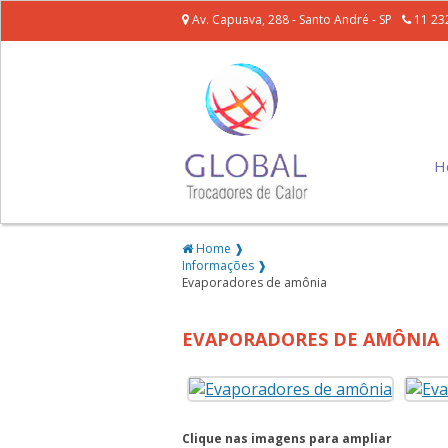
Av. Capuava, 288 - Santo André - SP
11 23
H
Home ❱
Informações ❱
Evaporadores de amônia
EVAPORADORES DE AMÔNIA
Clique nas imagens para ampliar