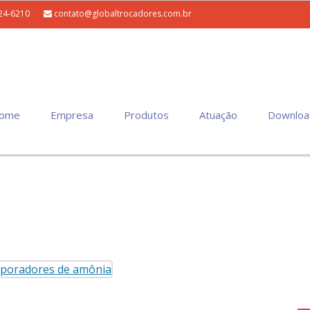
24-6210
contato@globaltrocadores.com.br
ome
Empresa
Produtos
Atuação
Downloa