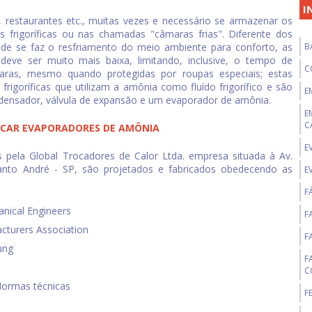
I
, restaurantes etc., muitas vezes e necessário se armazenar os
frigoríficas ou nas chamadas "câmaras frias". Diferente dos
nde se faz o resfriamento do meio ambiente para conforto, as
B
 deve ser muito mais baixa, limitando, inclusive, o tempo de
C
ras, mesmo quando protegidas por roupas especiais; estas
rigoríficas que utilizam a amônia como fluído frigorífico e são
E
ensador, válvula de expansão e um evaporador de amônia.
E
C
ICAR EVAPORADORES DE AMÔNIA
E
os pela Global Trocadores de Calor Ltda. empresa situada à Av.
nto André - SP, são projetados e fabricados obedecendo as
E
F
anical Engineers
F
acturers Association
F
mung
F
C
 Normas técnicas
F