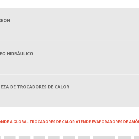
V
R
H
REON
V
V
T
EO HIDRÁULICO
M
C
R
C
EZA DE TROCADORES DE CALOR
E
P
T
F
C
L ONDE A GLOBAL TROCADORES DE CALOR ATENDE EVAPORADORES DE AMÔ
R
R